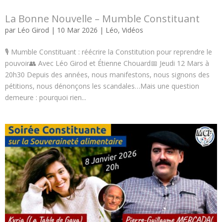
La Bonne Nouvelle – Mumble Constituant
par
Léo Girod
|
10 Mar 2026
|
Léo
,
Vidéos
🎙 Mumble Constituant : réécrire la Constitution pour reprendre le
pouvoir👥 Avec Léo Girod et Étienne Chouard📅 Jeudi 12 Mars à
20h30 Depuis des années, nous manifestons, nous signons des
pétitions, nous dénonçons les scandales…Mais une question
demeure : pourquoi rien...