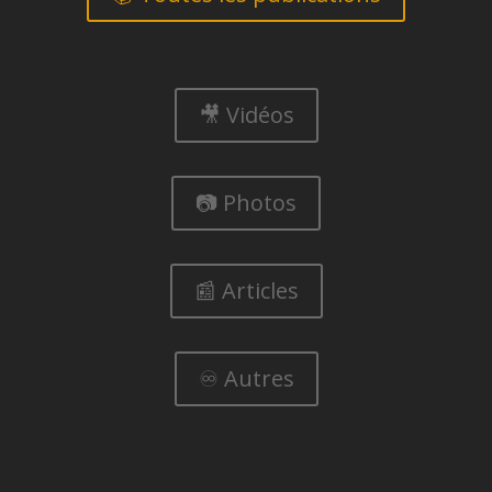
🎥 Vidéos
📷 Photos
📰 Articles
♾️ Autres